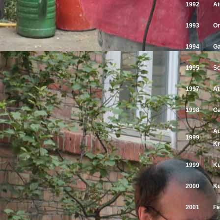
1992
At
1993
Or
1994
Ga
1995
Sc
1997
At
1998
Ga
Au
1999
Kr
1999
Ku
2000
Ku
2001
Fa