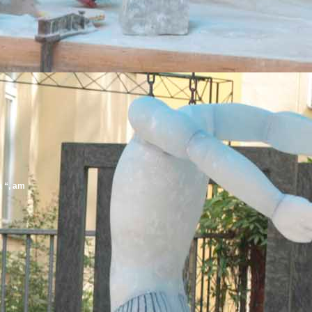
a “, am