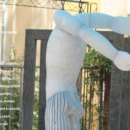
 in
z Tarragona
und arbeitet
. Bekannt
er Mensch
. Monumental
Spanien,
en letzten
nd kraftvoll,
 Leben
s als