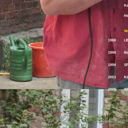
Ka
He
Ve
1988
LB
1990
Na
1994
SF
2003
Ki
2005
Wh