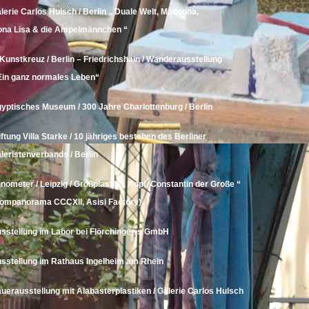
lerie
Carlos Hulsch
/ Berlin „ Duale Welt, Madonna,
na Lisa & die Ampelmännchen “
 Kunstkreuz / Berlin – Friedrichshain / Wanderausstellung
Ein ganz normales Leben“
gyptisches Museum
/ 300 Jahre Charlottenburg / Berlin
iftung Villa Starke
/ 10 jähriges bestehen des Berliner
leristenverbands / Berlin
nometer / Leipzig /
Großplastik „ Kopf, Constantin der Große “
ompanorama CCCXII,
Asisi Factory
)
sstellung im Labor bei
Flörchinger´s GmbH
sstellung im Rathaus Ingelheim am Rhein
uerausstellung mit Alabasterplastiken / Galerie Carlos Hulsch