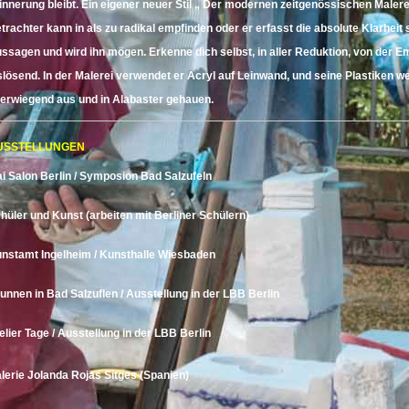
innerung bleibt. Ein eigener neuer Stil „ Der modernen zeitgenössischen Malere
trachter kann in als zu radikal empfinden oder er erfasst die absolute Klarheit 
ssagen und wird ihn mögen. Erkenne dich selbst, in aller Reduktion, von der E
slösend. In der Malerei verwendet er Acryl auf Leinwand, und seine Plastiken w
erwiegend aus und in Alabaster gehauen.
USSTELLUNGEN
i Salon Berlin / Symposion Bad Salzufeln
hüler und Kunst (arbeiten mit Berliner Schülern)
nstamt Ingelheim / Kunsthalle Wiesbaden
unnen in Bad Salzuflen / Ausstellung in der
LBB
Berlin
elier Tage / Ausstellung in der
LBB
Berlin
lerie
Jolanda Rojas
Sitges (Spanien)