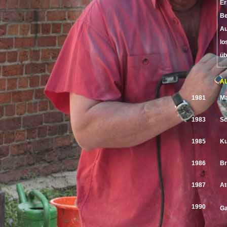
Er
Be
Au
lo
üb
A
1981
Ma
1983
Sc
1985
Ku
1986
Br
1987
At
1990
Ga