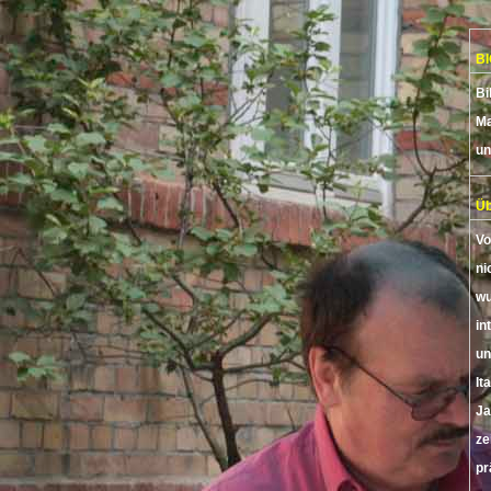
B
Bi
Ma
un
Üb
Vo
ni
wu
in
un
It
Ja
ze
pr