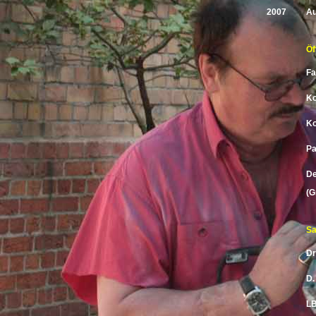
2007
Au
Öf
Fa
Ko
Ko
Pa
De
(G
S
Dr
D.
LB