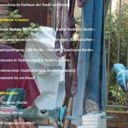
sstellung im Rathaus der Stadt Lennestadt
fentliche Arbeiten
rbige Wolken, MZ Berlin (Schule) – Kleine Welle, TU Berlin –
pf, Landesmuseum Wiesbaden – Brunnen, Bad Salzuflen –
pfspaziergang, LBB Berlin – Wandbild, Sparkasse Berlin–
norama in Taufern (Sand in Taufern, Italien) –
nkmal einer Stadtsanierung, Berlin-Kreuzberg
rabstein für ein Haus)
ammlungen
 Tiemann / Berlin
 Bartel / Berlin
B Sparkasse Berlicn