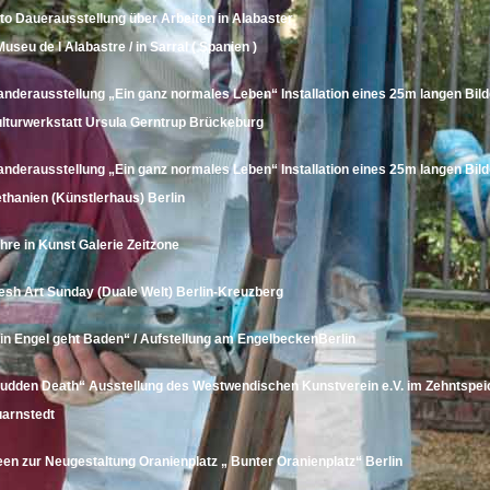
to Dauerausstellung über Arbeiten in Alabaster
Museu de l Alabastre / in Sarral ( Spanien )
nderausstellung „Ein ganz normales Leben“ Installation eines 25m langen Bil
lturwerkstatt
Ursula Gerntrup
Brückeburg
nderausstellung „Ein ganz normales Leben“ Installation eines 25m langen Bild
thanien (Künstlerhaus)
Berlin
hre in Kunst Galerie Zeitzone
esh Art Sunday
(Duale Welt) Berlin-Kreuzberg
in Engel geht Baden“ /
Aufstellung am Engelbecken
Berlin
udden Death“ Ausstellung des Westwendischen Kunstverein e.V. im Zehntspei
arnstedt
een zur Neugestaltung Oranienplatz „ Bunter Oranienplatz“ Berlin