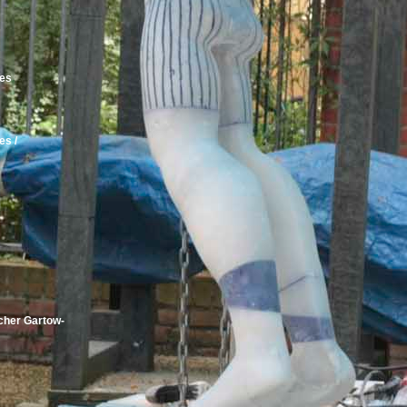
des
es /
cher Gartow-