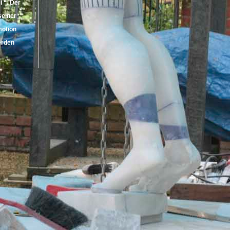
i “. Der
seiner
motion
erden