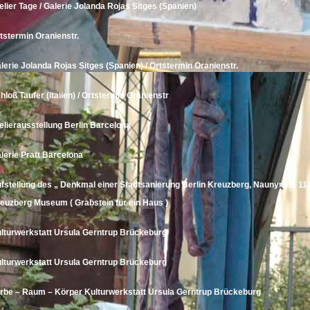
elier Tage / Galerie
Jolanda Rojas
Sitges (Spanien)
tstermin Oranienstr.
lerie
Jolanda Rojas
Sitges (Spanien) / Ortstermin Oranienstr.
hloß Taufer (Italien) / Ortstermin Oranienstr
elierausstellung Berlin Barcelona
lerie
Pratt
Barcelona
fstellung des „ Denkmal einer Stadtsanierung Berlin Kreuzberg, Naunynstr. 11
euzberg Museum ( Grabstein für ein Haus )
lturwerkstatt
Ursula Gerntrup
Brückeburg
lturwerkstatt
Ursula Gerntrup
Brückeburg
rbe – Raum – Körper Kulturwerkstatt
Ursula Gerntrup
Brückeburg