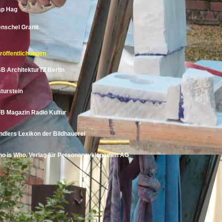
p Hag
nschel Granit
röffentlichungen
B ArchitekturTZ Berlin
turstein
B Magazin Radio Kultur
ndlers Lexikon der Bildhauerei
o is Who, Verlag für Personenzyklopädien AG