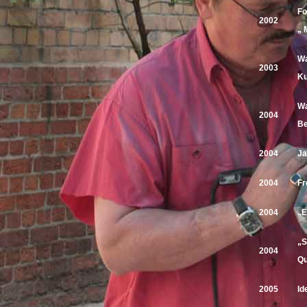
Fo
2002
„ 
Wa
2003
Ku
Wa
2004
Be
2004
Ja
2004
Fr
2004
„E
„S
2004
Qu
2005
Id