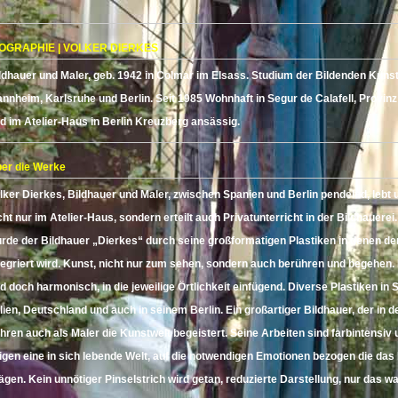
IOGRAPHIE | VOLKER DIERKES
ldhauer und Maler, geb. 1942 in Colmar im Elsass. Studium der Bildenden Kunst
nnheim, Karlsruhe und Berlin. Seit 1985 Wohnhaft in Segur de Calafell, Provin
d im Atelier-Haus in Berlin Kreuzberg ansässig.
er die Werke
lker Dierkes, Bildhauer und Maler, zwischen Spanien und Berlin pendelnd, lebt 
cht nur im Atelier-Haus, sondern erteilt auch Privatunterricht in der Bildhauerei
rde der Bildhauer „Dierkes“ durch seine großformatigen Plastiken in denen d
tegriert wird. Kunst, nicht nur zum sehen, sondern auch berühren und begehen
d doch harmonisch, in die jeweilige Örtlichkeit einfügend. Diverse Plastiken in 
alien, Deutschland und auch in seinem Berlin. Ein großartiger Bildhauer, der in d
hren auch als Maler die Kunstwelt begeistert. Seine Arbeiten sind farbintensiv u
igen eine in sich lebende Welt, auf die notwendigen Emotionen bezogen die das
ägen. Kein unnötiger Pinselstrich wird getan, reduzierte Darstellung, nur das wa