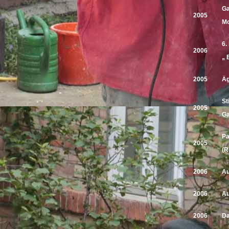
Ga
2005
Mo
6.
2006
„ 
2005
Ä
St
2005
Ga
Pa
2005
(R
2006
Au
2006
Au
2006
Da